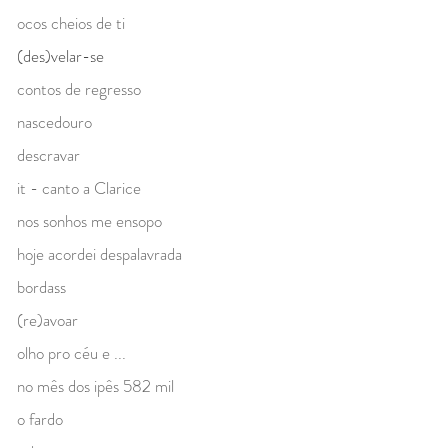
ocos cheios de ti
(des)velar-se
contos de regresso
nascedouro
descravar
it - canto a Clarice
nos sonhos me ensopo
hoje acordei despalavrada
bordass
(re)avoar
olho pro céu e ...
no mês dos ipês 582 mil
o fardo