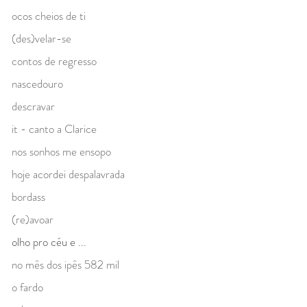
ocos cheios de ti
(des)velar-se
contos de regresso
nascedouro
descravar
it - canto a Clarice
nos sonhos me ensopo
hoje acordei despalavrada
bordass
(re)avoar
olho pro céu e ...
no mês dos ipês 582 mil
o fardo